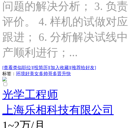
问题的解决分析； 3. 
评价。 4. 样机的试做对
跟进； 6. 分析解决试
产顺利进行；...
[查看类似职位]
[投简历]
[加入收藏]
[推荐给好友]
标签：
环境好
美女多
帅哥多
晋升快
光学工程师
上海乐相科技有限公司
1~2万/月