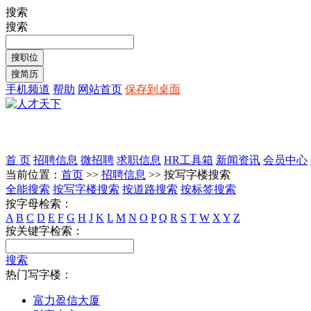
搜索
搜索
手机频道
帮助
网站首页
保存到桌面
首 页
招聘信息
微招聘
求职信息
HR工具箱
新闻资讯
会员中心
当前位置：
首页
>>
招聘信息
>> 按写字楼搜索
全能搜索
按写字楼搜索
按道路搜索
按标签搜索
按字母检索：
A
B
C
D
E
F
G
H
J
K
L
M
N
O
P
Q
R
S
T
W
X
Y
Z
按关键字检索：
搜索
热门写字楼：
富力盈信大厦