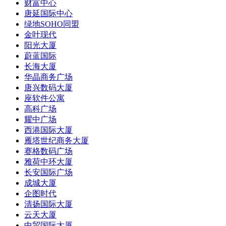
财富中心
唐延国际中心
绿地SOHO同盟
金叶现代
阳光大厦
蔚蓝国际
长海大厦
华晶商务广场
唐兴数码大厦
座软件公寓
高科广场
耀中广场
西港国际大厦
雁塔世纪商务大厦
赛格数码广场
雅荷中环大厦
长安国际广场
成城大厦
企图时代
清扬国际大厦
云天大厦
中贸国际大厦