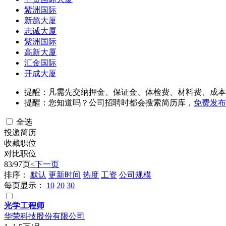
紫洲国际
新懿大厦
志诚大厦
紫洲国际
高新大厦
汇金国际
开成大厦
提醒：凡需先交纳押金、保证金、体检费、材料费、成本
提醒：您知道吗？公司招聘时都会搜索简历库，
免费发布
全选
投递简历
收藏职位
对比职位
83/97页
<
下一页
排序：
默认
更新时间
热度
工资
公司规模
每页显示：
10
20
30
光学工程师
华荣科技股份有限公司