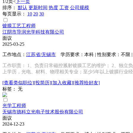
1/2页
<
下一页
排序：
默认
更新时间
热度
工资
公司规模
每页显示：
10
20
30
镀膜工艺工程师
江阴市导润光学科技有限公司
面议
2025-03-25
工作地点：
江苏省/无锡市
学历要求：本科 | 性别要求：不限 | 
工作职责： 1、负责日常磁控溅射镀膜工艺的维护； 2、独立
上学历，光电、材料、物理相关专业；至少5年以上镀膜行业经验
[查看类似职位]
[投简历]
[加入收藏]
[推荐给好友]
标签： 无
光学工程师
无锡市德科立光电子技术股份有限公司
面议
2024-12-23