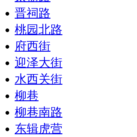
晋祠路
桃园北路
府西街
迎泽大街
水西关街
柳巷
柳巷南路
东辑虎营