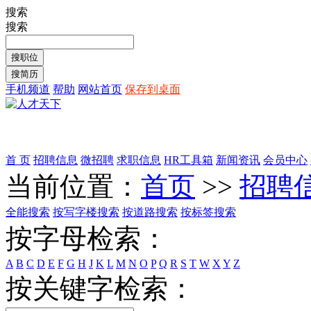
搜索
搜索
手机频道
帮助
网站首页
保存到桌面
首 页
招聘信息
微招聘
求职信息
HR工具箱
新闻资讯
会员中心
当前位置：
首页
>>
招聘
全能搜索
按写字楼搜索
按道路搜索
按标签搜索
按字母检索：
A
B
C
D
E
F
G
H
J
K
L
M
N
O
P
Q
R
S
T
W
X
Y
Z
按关键字检索：