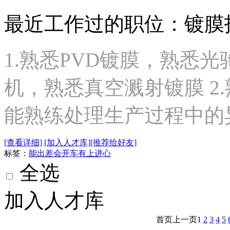
最近工作过的职位：镀膜
1.熟悉PVD镀膜，熟悉
机，熟悉真空溅射镀膜 2.
能熟练处理生产过程中的
[查看详细]
[加入人才库]
[推荐给好友]
标签：
能出差
会开车
有上进心
全选
加入人才库
首页
上一页
1
2
3
4
5