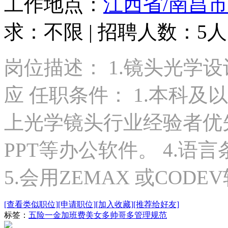
工作地点：
江西省/南昌市
求：不限 | 招聘人数：5人 
岗位描述： 1.镜头光学设
应 任职条件： 1.本科及
上光学镜头行业经验者优先； 
PPT等办公软件。 4.语
5.会用ZEMAX 或CO
[查看类似职位]
[申请职位]
[加入收藏]
[推荐给好友]
标签：
五险一金
加班费
美女多
帅哥多
管理规范