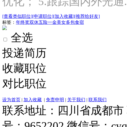
优化； 5.跟踪国内外光通..
[查看类似职位]
[申请职位]
[加入收藏]
[推荐给好友]
标签：
年终奖
双休
五险一金
美女多
包食宿
全选
投递简历
收藏职位
对比职位
设为首页
|
加入收藏
|
免责申明
|
关于我们
|
联系我们
联系地址：四川省成都市 联系电
号：9652202 微信号：cyq