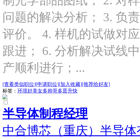
制光学部品图纸； 2. 
问题的解决分析； 3. 
评价。 4. 样机的试做对
跟进； 6. 分析解决试
产顺利进行；...
[查看类似职位]
[申请职位]
[加入收藏]
[推荐给好友]
标签：
环境好
美女多
帅哥多
晋升快
半导体制程经理
中合博芯（重庆）半导体