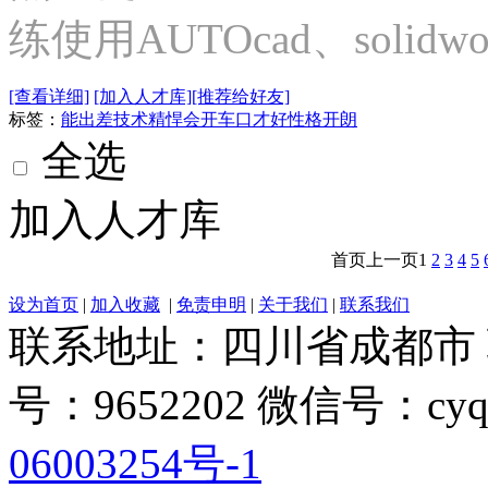
练使用AUTOcad、solidw
[查看详细]
[加入人才库]
[推荐给好友]
标签：
能出差
技术精悍
会开车
口才好
性格开朗
全选
加入人才库
首页
上一页
1
2
3
4
5
设为首页
|
加入收藏
|
免责申明
|
关于我们
|
联系我们
联系地址：四川省成都市 联系电
号：9652202 微信号：cyq
06003254号-1