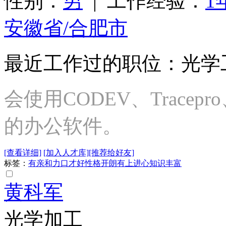
性别：
男
| 工作经验：
1
安徽省/合肥市
最近工作过的职位：光学
会使用CODEV、Tracepro
的办公软件。
[查看详细]
[加入人才库]
[推荐给好友]
标签：
有亲和力
口才好
性格开朗
有上进心
知识丰富
黄科军
光学加工