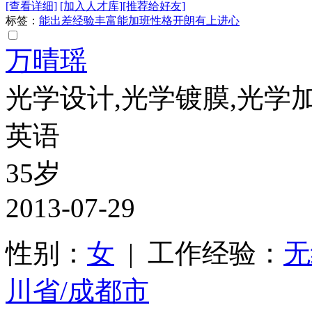
[查看详细]
[加入人才库]
[推荐给好友]
标签：
能出差
经验丰富
能加班
性格开朗
有上进心
万晴瑶
光学设计,光学镀膜,光学加
英语
35岁
2013-07-29
性别：
女
| 工作经验：
无
川省/成都市