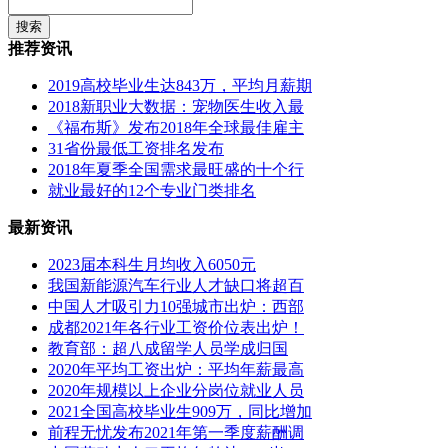
推荐资讯
2019高校毕业生达843万，平均月薪期
2018新职业大数据：宠物医生收入最
《福布斯》发布2018年全球最佳雇主
31省份最低工资排名发布
2018年夏季全国需求最旺盛的十个行
就业最好的12个专业门类排名
最新资讯
2023届本科生月均收入6050元
我国新能源汽车行业人才缺口将超百
中国人才吸引力10强城市出炉：西部
成都2021年各行业工资价位表出炉！
教育部：超八成留学人员学成归国
2020年平均工资出炉：平均年薪最高
2020年规模以上企业分岗位就业人员
2021全国高校毕业生909万，同比增加
前程无忧发布2021年第一季度薪酬调