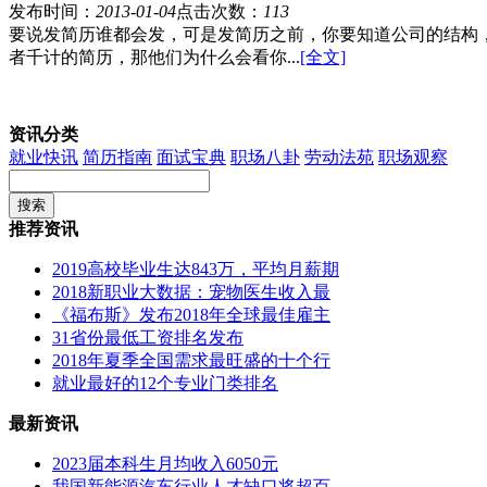
发布时间：
2013-01-04
点击次数：
113
要说发简历谁都会发，可是发简历之前，你要知道公司的结构
者千计的简历，那他们为什么会看你...
[全文]
资讯分类
就业快讯
简历指南
面试宝典
职场八卦
劳动法苑
职场观察
推荐资讯
2019高校毕业生达843万，平均月薪期
2018新职业大数据：宠物医生收入最
《福布斯》发布2018年全球最佳雇主
31省份最低工资排名发布
2018年夏季全国需求最旺盛的十个行
就业最好的12个专业门类排名
最新资讯
2023届本科生月均收入6050元
我国新能源汽车行业人才缺口将超百