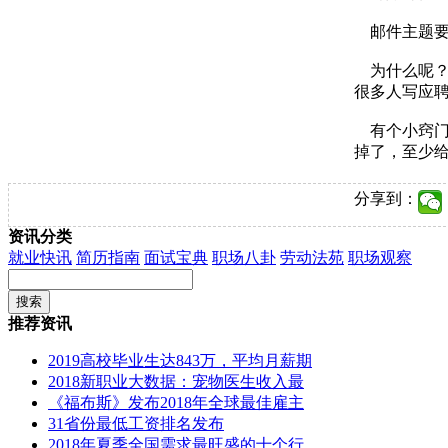
邮件主题要
为什么呢？
很多人写应
有个小窍门：
掉了，至少
分享到：
资讯分类
就业快讯
简历指南
面试宝典
职场八卦
劳动法苑
职场观察
推荐资讯
2019高校毕业生达843万，平均月薪期
2018新职业大数据：宠物医生收入最
《福布斯》发布2018年全球最佳雇主
31省份最低工资排名发布
2018年夏季全国需求最旺盛的十个行