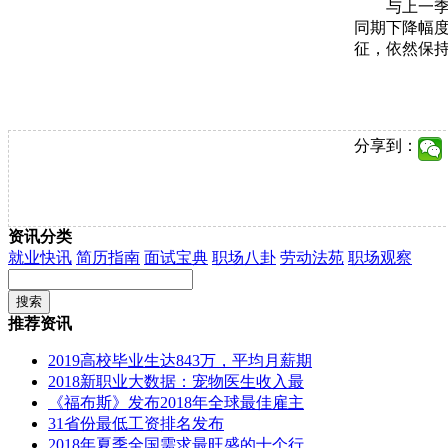
与上一季
同期下降幅度
征，依然保
分享到：
资讯分类
就业快讯
简历指南
面试宝典
职场八卦
劳动法苑
职场观察
推荐资讯
2019高校毕业生达843万，平均月薪期
2018新职业大数据：宠物医生收入最
《福布斯》发布2018年全球最佳雇主
31省份最低工资排名发布
2018年夏季全国需求最旺盛的十个行